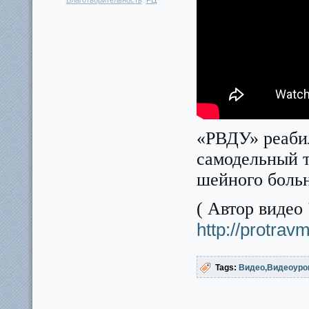
Благотворительность
РЦ
«РВДУ» реаби
самодельный т
шейного больн
( Автор видео
http://protravm
Tags:
Видео
Видеоуро