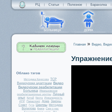
РЦ
Статьи
Полезное
Барахолка
»
Главная
Видео, Виде
Вы здесь
Упражнение
Облако тэгов
ТСР
Методика Качесова
Видео
Видеоуроки адаптации
Видеоуроки реабилитации
Больница
Иваньковское
Личный
реабилитационные центры
опыт
Китай
Квота
Инвалидность
Дома
Законы
ИПР
Параспорт
Центры
Совет
Методика
Гута
Вопилова
Книги
Сми о нас