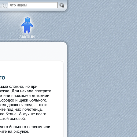
Форма поиска
го
сьма сложно, но при
ожно. Для начала протрите
м или влажными детскими
бородок и щеки больного,
 последнюю очередь – шею.
ите под них полотенца,
ое белье. А лучше всего
атой основой.
чего больного пеленку или
ите на рисунке.