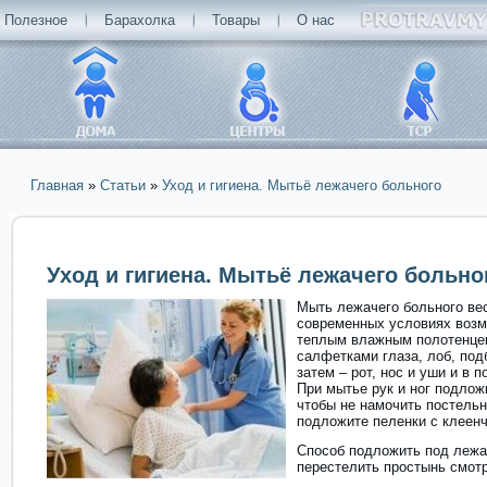
Полезное
Барахолка
Товары
О нас
Главная
»
Статьи
»
Уход и гигиена. Мытьё лежачего больного
Вы здесь
Уход и гигиена. Мытьё лежачего больно
Мыть лежачего больного ве
современных условиях возм
теплым влажным полотенце
салфетками глаза, лоб, под
затем – рот, нос и уши и в
При мытье рук и ног подлож
чтобы не намочить постельн
подложите пеленки с клеенч
Способ подложить под лежа
перестелить простынь смотр