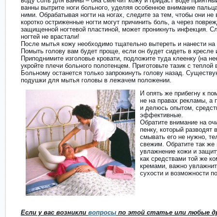
воду соль для ванны – она смягчит кожу и придаст воде приятны
ванны вытрите ноги больного, уделяя особенное внимание паль
ними. Обрабатывая ногти на ногах, следите за тем, чтобы они не
коротко остриженные ногти могут причинить боль, а через повреж
защищенной ногтевой пластиной, может проникнуть инфекция. Сл
ногтей не врастали!
После мытья кожу необходимо тщательно вытереть и нанести на
Помыть голову вам будет проще, если он будет сидеть в кресле 
Приподнимите изголовье кровати, подложите туда клеенку (на нее
укройте плечи больного полотенцем. Приготовьте тазик с теплой в
Больному останется только запрокинуть голову назад. Существу
подушки для мытья головы в лежачем положении.
И опять же прибегну к 
не на правах рекламы, а
и делюсь опытом, средств
эффективные.
Обратите внимание на о
пенку, который разводят 
смывать его не нужно, те
свежим. Обратите так же 
увлажнение кожи и защит
как средствами той же ко
кремами, важно увлажнит
сухости и возможности п
Если у вас возникли
вопросы
по этой статье или любые д