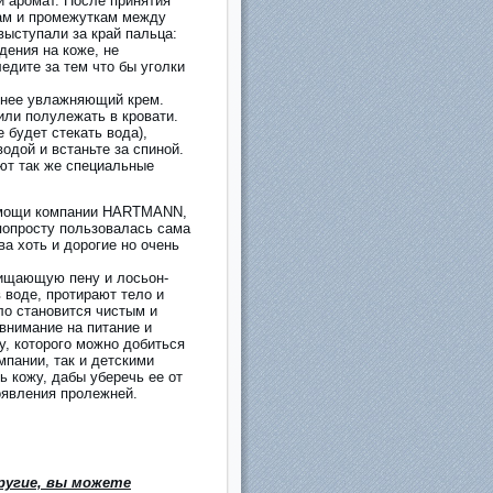
й аромат. После принятия
цам и промежуткам между
 выступали за край пальца:
дения на коже, не
едите за тем что бы уголки
 нее увлажняющий крем.
или полулежать в кровати.
 будет стекать вода),
одой и встаньте за спиной.
ют так же специальные
помощи компании HARTMANN,
 попросту пользовалась сама
а хоть и дорогие но очень
чищающую пену и лосьон-
в воде, протирают тело и
ло становится чистым и
внимание на питание и
у, которого можно добиться
мпании, так и детскими
ь кожу, дабы уберечь ее от
оявления пролежней.
ругие, вы можете