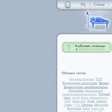
РЦ
Статьи
Облако тэгов
ТСР
Методика Качесова
Видео
Видеоуроки адаптации
Видеоуроки реабилитации
Больница
Иваньковское
Личный
реабилитационные центры
опыт
Китай
Квота
Инвалидность
Дома
Законы
ИПР
Параспорт
Центры
Совет
Методика
Гута
Вопилова
Книги
Сми о нас